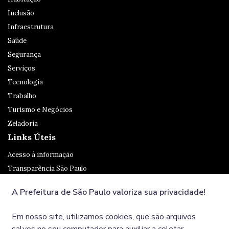
Inclusão
Infraestrutura
Saúde
Segurança
Serviços
Tecnologia
Trabalho
Turismo e Negócios
Zeladoria
Links Úteis
Acesso à informação
Transparência São Paulo
Legislação
A Prefeitura de São Paulo valoriza sua privacidade!
Ouvidoria
SP 156
Em nosso site, utilizamos cookies, que são arquivos
Diário Oficial