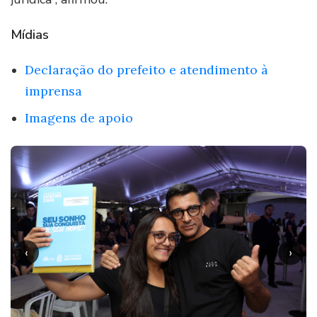
Mídias
Declaração do prefeito e atendimento à
imprensa
Imagens de apoio
‹
›