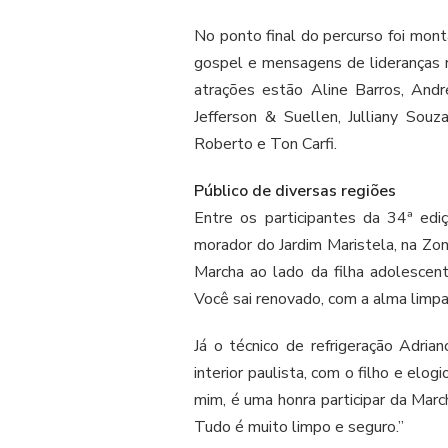
No ponto final do percurso foi mon
gospel e mensagens de lideranças r
atrações estão Aline Barros, André
Jefferson & Suellen, Julliany Souz
Roberto e Ton Carfi.
Público de diversas regiões
Entre os participantes da 34ª ed
morador do Jardim Maristela, na Zona
Marcha ao lado da filha adolescen
Você sai renovado, com a alma limpa
Já o técnico de refrigeração Adria
interior paulista, com o filho e elo
mim, é uma honra participar da Marc
Tudo é muito limpo e seguro.”