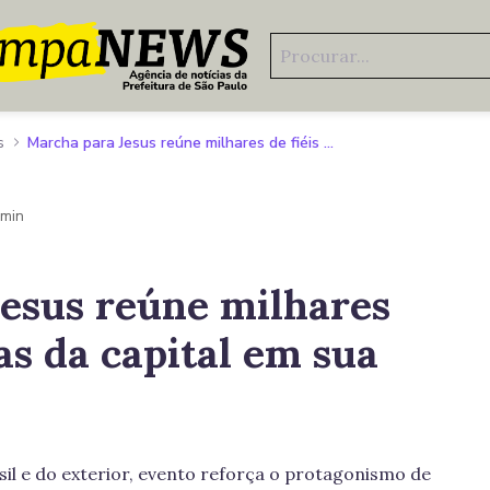
s
Marcha para Jesus reúne milhares de fiéis nas ruas da capital em sua 34ª edição
 min
esus reúne milhares
uas da capital em sua
il e do exterior, evento reforça o protagonismo de