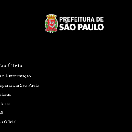
ks Úteis
so à informação
sparência São Paulo
slação
doria
56
o Oficial