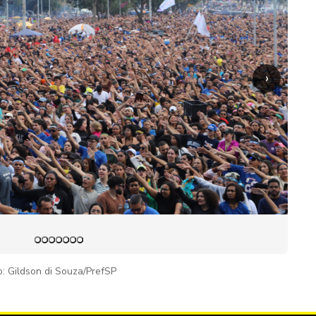
›
o: Gildson di Souza/PrefSP