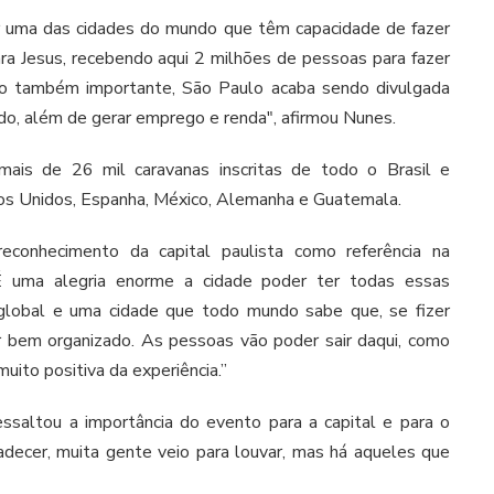
er uma das cidades do mundo que têm capacidade de fazer
a Jesus, recebendo aqui 2 milhões de pessoas para fazer
o também importante, São Paulo acaba sendo divulgada
do, além de gerar emprego e renda", afirmou Nunes.
ais de 26 mil caravanas inscritas de todo o Brasil e
os Unidos, Espanha, México, Alemanha e Guatemala.
econhecimento da capital paulista como referência na
“É uma alegria enorme a cidade poder ter todas essas
e global e uma cidade que todo mundo sabe que, se fizer
ser bem organizado. As pessoas vão poder sair daqui, como
uito positiva da experiência.”
essaltou a importância do evento para a capital e para o
adecer, muita gente veio para louvar, mas há aqueles que