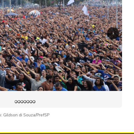
›
o: Gildson di Souza/PrefSP