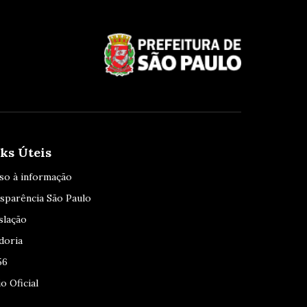
ks Úteis
so à informação
sparência São Paulo
slação
doria
56
o Oficial