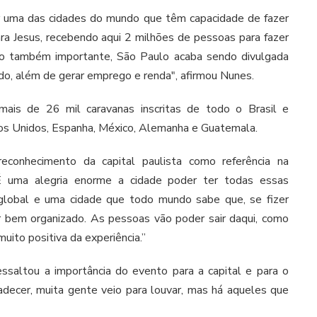
er uma das cidades do mundo que têm capacidade de fazer
a Jesus, recebendo aqui 2 milhões de pessoas para fazer
o também importante, São Paulo acaba sendo divulgada
do, além de gerar emprego e renda", afirmou Nunes.
ais de 26 mil caravanas inscritas de todo o Brasil e
os Unidos, Espanha, México, Alemanha e Guatemala.
econhecimento da capital paulista como referência na
“É uma alegria enorme a cidade poder ter todas essas
e global e uma cidade que todo mundo sabe que, se fizer
ser bem organizado. As pessoas vão poder sair daqui, como
uito positiva da experiência.”
essaltou a importância do evento para a capital e para o
adecer, muita gente veio para louvar, mas há aqueles que