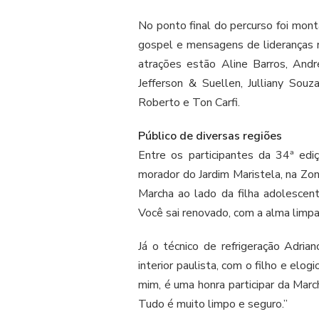
No ponto final do percurso foi mon
gospel e mensagens de lideranças r
atrações estão Aline Barros, André
Jefferson & Suellen, Julliany Souz
Roberto e Ton Carfi.
Público de diversas regiões
Entre os participantes da 34ª ed
morador do Jardim Maristela, na Zona
Marcha ao lado da filha adolescen
Você sai renovado, com a alma limpa
Já o técnico de refrigeração Adria
interior paulista, com o filho e elo
mim, é uma honra participar da Marc
Tudo é muito limpo e seguro.”