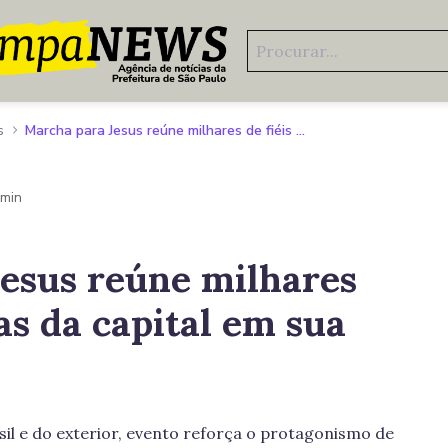
s
Marcha para Jesus reúne milhares de fiéis nas ruas da capital em sua 34ª edição
 min
esus reúne milhares
uas da capital em sua
il e do exterior, evento reforça o protagonismo de