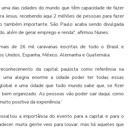
er uma das cidades do mundo que têm capacidade de fazer
a Jesus, recebendo aqui 2 milhões de pessoas para fazer
o também importante, São Paulo acaba sendo divulgada
do, além de gerar emprego e renda", afirmou Nunes.
ais de 26 mil caravanas inscritas de todo o Brasil e
os Unidos, Espanha, México, Alemanha e Guatemala.
econhecimento da capital paulista como referência na
“É uma alegria enorme a cidade poder ter todas essas
e global e uma cidade que todo mundo sabe que, se fizer
ser bem organizado. As pessoas vão poder sair daqui, como
uito positiva da experiência.”
essaltou a importância do evento para a capital e para o
adecer, muita gente veio para louvar, mas há aqueles que