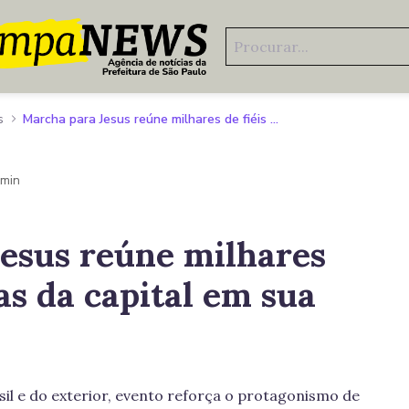
s
Marcha para Jesus reúne milhares de fiéis nas ruas da capital em sua 34ª edição
 min
esus reúne milhares
uas da capital em sua
il e do exterior, evento reforça o protagonismo de