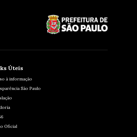
ks Úteis
so à informação
sparência São Paulo
slação
doria
56
o Oficial