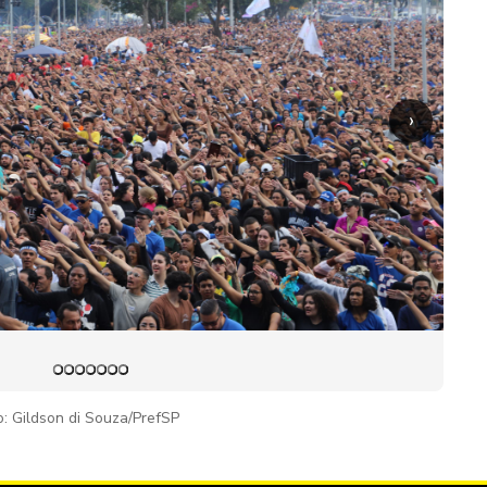
›
o: Gildson di Souza/PrefSP