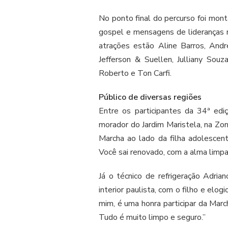
No ponto final do percurso foi mon
gospel e mensagens de lideranças r
atrações estão Aline Barros, André
Jefferson & Suellen, Julliany Souz
Roberto e Ton Carfi.
Público de diversas regiões
Entre os participantes da 34ª ed
morador do Jardim Maristela, na Zona
Marcha ao lado da filha adolescen
Você sai renovado, com a alma limpa
Já o técnico de refrigeração Adria
interior paulista, com o filho e elo
mim, é uma honra participar da Marc
Tudo é muito limpo e seguro.”