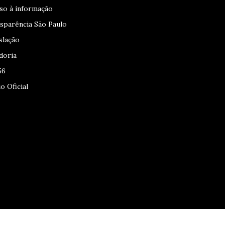
so à informação
sparência São Paulo
slação
doria
56
o Oficial