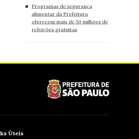
Programas de segurança
alimentar da Prefeitura
oferecem mais de 50 milhões de
refeições gratuitas
ks Úteis