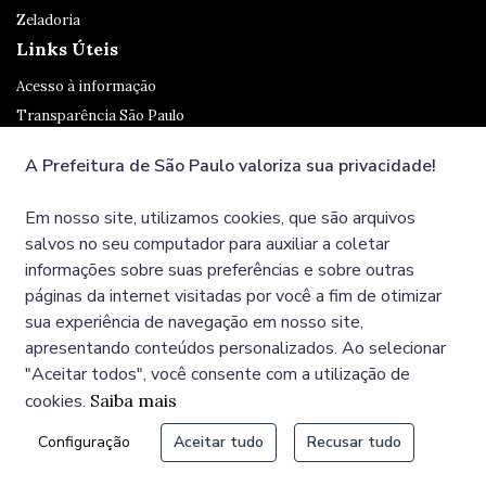
Zeladoria
Links Úteis
Acesso à informação
Transparência São Paulo
Legislação
A Prefeitura de São Paulo valoriza sua privacidade!
Ouvidoria
SP 156
Em nosso site, utilizamos cookies, que são arquivos
Diário Oficial
salvos no seu computador para auxiliar a coletar
informações sobre suas preferências e sobre outras
páginas da internet visitadas por você a fim de otimizar
Redes Sociais
sua experiência de navegação em nosso site,
apresentando conteúdos personalizados. Ao selecionar
"Aceitar todos", você consente com a utilização de
cookies.
Saiba mais
© COPYRIGHT 2025, Prefeitura Municipal de São Paulo,
Configuração
Aceitar tudo
Recusar tudo
Viaduto do Chá, 15 - Centro - CEP: 01002-020