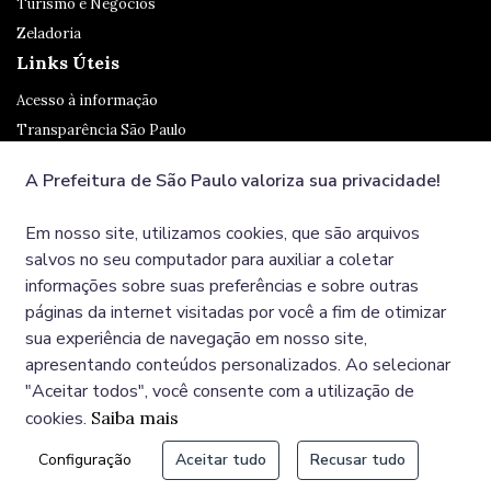
Turismo e Negócios
Zeladoria
Links Úteis
Acesso à informação
Transparência São Paulo
Legislação
A Prefeitura de São Paulo valoriza sua privacidade!
Ouvidoria
SP 156
Em nosso site, utilizamos cookies, que são arquivos
Diário Oficial
salvos no seu computador para auxiliar a coletar
informações sobre suas preferências e sobre outras
páginas da internet visitadas por você a fim de otimizar
Redes Sociais
sua experiência de navegação em nosso site,
apresentando conteúdos personalizados. Ao selecionar
"Aceitar todos", você consente com a utilização de
cookies.
Saiba mais
© COPYRIGHT 2025, Prefeitura Municipal de São Paulo,
Configuração
Aceitar tudo
Recusar tudo
Viaduto do Chá, 15 - Centro - CEP: 01002-020