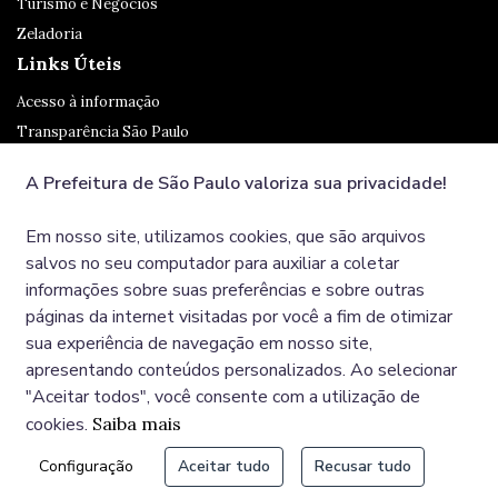
Turismo e Negócios
Zeladoria
Links Úteis
Acesso à informação
Transparência São Paulo
Legislação
A Prefeitura de São Paulo valoriza sua privacidade!
Ouvidoria
SP 156
Em nosso site, utilizamos cookies, que são arquivos
Diário Oficial
salvos no seu computador para auxiliar a coletar
informações sobre suas preferências e sobre outras
páginas da internet visitadas por você a fim de otimizar
Redes Sociais
sua experiência de navegação em nosso site,
apresentando conteúdos personalizados. Ao selecionar
"Aceitar todos", você consente com a utilização de
cookies.
Saiba mais
© COPYRIGHT 2025, Prefeitura Municipal de São Paulo,
Configuração
Aceitar tudo
Recusar tudo
Viaduto do Chá, 15 - Centro - CEP: 01002-020