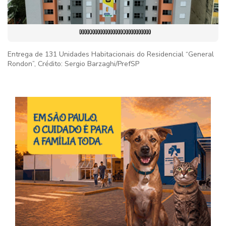
Entrega de 131 Unidades Habitacionais do Residencial “General
Rondon”, Crédito: Sergio Barzaghi/PrefSP
Imag