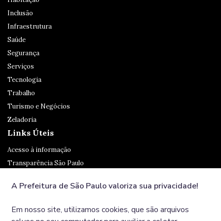
Inclusão
Infraestrutura
Saúde
Segurança
Serviços
Tecnologia
Trabalho
Turismo e Negócios
Zeladoria
Links Úteis
Acesso à informação
Transparência São Paulo
Legislação
A Prefeitura de São Paulo valoriza sua privacidade!
Ouvidoria
SP 156
Em nosso site, utilizamos cookies, que são arquivos
Diário Oficial