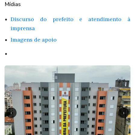
Mídias
Discurso do prefeito e atendimento à
imprensa
Imagens de apoio
‹
›