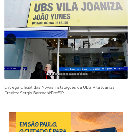
‹
›
Entrega Oficial das Novas Instalações da UBS Vila Joaniza
Crédito: Sergio Barzaghi/PrefSP
Imag