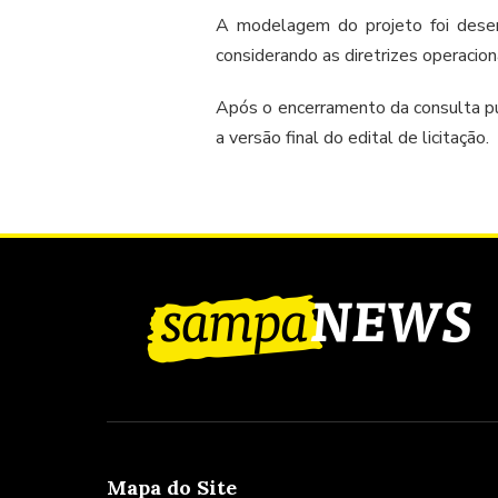
A modelagem do projeto foi desen
considerando as diretrizes operacion
Após o encerramento da consulta púb
a versão final do edital de licitação.
Mapa do Site