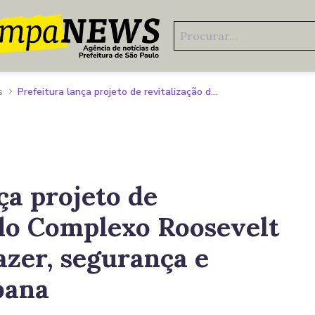
s
Prefeitura lança projeto de revitalização do Complexo Roosevelt com foco em lazer, segurança e integração urbana
ça projeto de
 do Complexo Roosevelt
azer, segurança e
bana