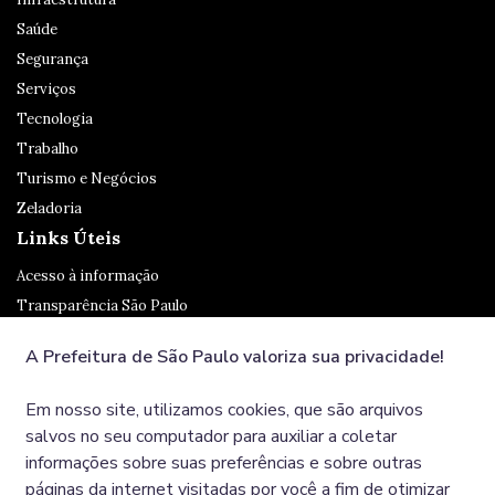
Saúde
Segurança
Serviços
Tecnologia
Trabalho
Turismo e Negócios
Zeladoria
Links Úteis
Acesso à informação
Transparência São Paulo
Legislação
A Prefeitura de São Paulo valoriza sua privacidade!
Ouvidoria
SP 156
Em nosso site, utilizamos cookies, que são arquivos
Diário Oficial
salvos no seu computador para auxiliar a coletar
informações sobre suas preferências e sobre outras
páginas da internet visitadas por você a fim de otimizar