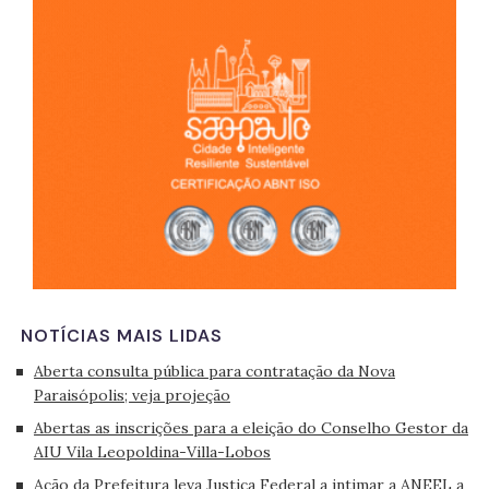
São 
NOTÍCIAS MAIS LIDAS
Aberta consulta pública para contratação da Nova
Paraisópolis; veja projeção
Abertas as inscrições para a eleição do Conselho Gestor da
AIU Vila Leopoldina-Villa-Lobos
Ação da Prefeitura leva Justiça Federal a intimar a ANEEL a