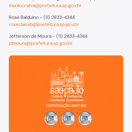
murilocrsilva@prefeitura.sp.gov.br
Rose Balduino - (11) 2833-4344
roseclaireb@prefeitura.sp.gov.br
Jefferson de Moura - (11) 2833-4344
jdmoura@prefeitura.sp.gov.br
São Paulo, cidade inteligente, resiliente e sustentável