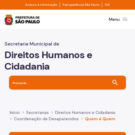
Divisor de acesso à informação
Divisor de transpa
Pular para o Conteúdo principal
Acesso à informação
Transparência São Paulo
156
Prefeitura de São Paulo
menu
Menu
Secretaria Municipal de
Direitos Humanos e
Cidadania
search
Início
Secretarias
Direitos Humanos e Cidadania
Coordenação de Desaparecidos
Quem é Quem