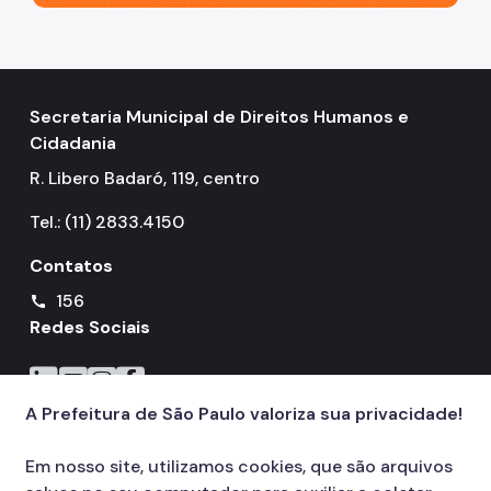
Secretaria Municipal de Direitos Humanos e
Cidadania
R. Libero Badaró, 119, centro
Tel.: (11) 2833.4150
Contatos
156
call
Redes Sociais
Icone do LinkedIn
Icone do YouTube
Icone do Instagram
Icone do Facebook
A Prefeitura de São Paulo valoriza sua privacidade!
Em nosso site, utilizamos cookies, que são arquivos