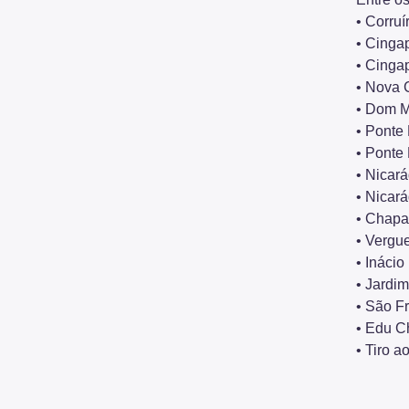
• Corruí
• Cinga
• Cinga
• Nova 
• Dom M
• Ponte
• Ponte
• Nicar
• Nicar
• Chapa
• Vergue
• Inácio
• Jardi
• São F
• Edu C
• Tiro 