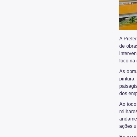
A Prefe
de obra
interven
foco na 
As obra
pintura
paisagi
dos emp
Ao todo
milhare
andamen
ações u
Entre o