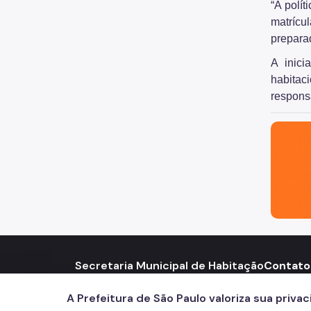
“A polí
matrícu
prepara
A inici
habitac
respons
São Paul
Secretaria Municipal de Habitação
Contato
Rua São Bento, 405 – Centro
Telef
call
A Prefeitura de São Paulo valoriza sua priva