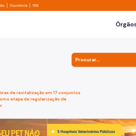
e transparência São Paulo
Legislação
Ouvidoria
ção
Ouvidoria
156
ulo
Órgãos
Secr
Outr
Subp
bras de revitalização em 17 conjuntos
como etapa de regularização de
r
de um cachorro caramelo e uma gata rajada, olhando para 