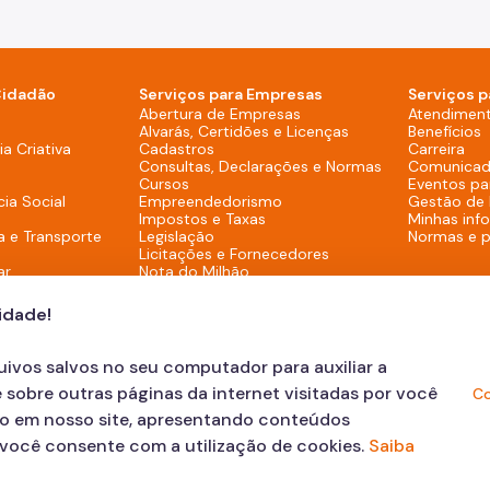
Cidadão
Serviços para Empresas
Serviços p
sktop)
Abertura de Empresas
Atendimen
Alvarás, Certidões e Licenças
Benefícios
overno (Rodapé - Desktop)
a Criativa
Cadastros
Carreira
Consultas, Declarações e Normas
Comunicad
Cursos
Eventos pa
cia Social
Empreendedorismo
Gestão de
Impostos e Taxas
Minhas inf
a e Transporte
Legislação
Normas e 
Licitações e Fornecedores
ar
Nota do Milhão
Oportunidades
Programas e Benefícios
cidade!
quivos salvos no seu computador para auxiliar a
 sobre outras páginas da internet visitadas por você
Co
ão em nosso site, apresentando conteúdos
, você consente com a utilização de cookies.
Saiba
 sua Solicitação
© COPYRIGHT 2023, Prefeitur