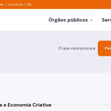
e transparência São Paulo
Legislação
Ouvidoria
ção
Ouvidoria
156
ulo
Órgãos públicos
Ser
arrow_drop_down
Empresa
Secretarias
Turis
Subprefeituras
Abertura de Empresas
Atraçõe
O que você procura
Outros órgãos
Alvarás, Certidões e Licenças
Compra
Cadastros
Gastro
Consultas, Declarações e Normas
Informa
Cursos
Noite
a e Economia Criativa
Empreendedorismo
Roteiro