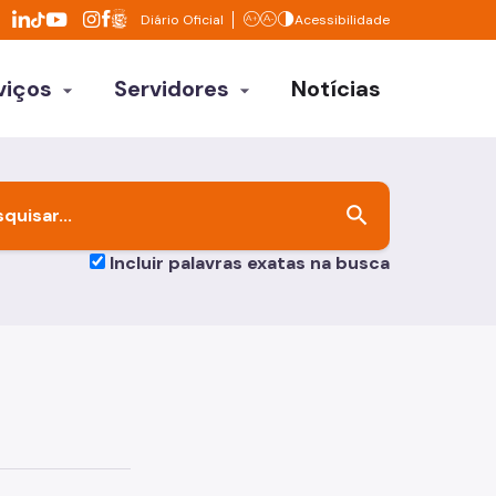
Divisor de redes sociais
Diário Oficial
Acessibilidade
LinkedIn da Prefeitura de São Paulo
Facebook da Prefeitura de São Paulo
Aumentar texto
Diminuir texto
Contrastar
TikTok da Prefeitura de São Paulo
YouTube da Prefeitura de São Paulo
X da Prefeitura de São Paulo
Instagram da Prefeitura de São Paulo
viços
Servidores
Notícias
arrow_drop_down
arrow_drop_down
mo
Atendimento
Benefícios
s
search
Carreira
s
Incluir palavras exatas na busca
Comunicados e Publicações
nomia
Eventos para o Servidor
ções
Gestão de Pessoas
Minhas informações
s