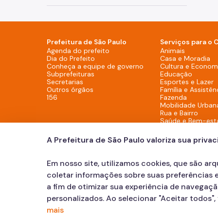
Prefeitura de São Paulo
Serviços para o 
Agenda do prefeito (Rodapé - De
Agenda do prefeito
Animais
Dia do Prefeito (Rodapé - Desktop)
Dia do Prefeito
Casa e Moradia
Conheça a equipe de g
Conheça a equipe de governo
Cultura e Economi
Subprefeituras (Rodapé - Desktop)
Subprefeituras
Educação
Secretarias (Rodapé - Desktop)
Secretarias
Esportes e Lazer
Outros órgãos (Rodapé - Desktop)
Outros órgãos
Família e Assistên
156 (Rodapé - Desktop)
156
Fazenda
Mobilidade Urban
Rua e Bairro
Saúde e Bem-est
Segurança
Trabalho
A Prefeitura de São Paulo valoriza sua priva
Em nosso site, utilizamos cookies, que são ar
coletar informações sobre suas preferências e
a fim de otimizar sua experiência de navegaç
personalizados. Ao selecionar "Aceitar todos"
Faça
Atendimento:
mais