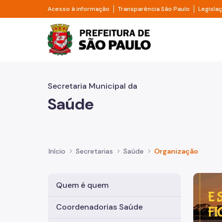
Pular para o Conteúdo principal
Divisor de acesso à informação
Divisor d
Acesso à informação
Transparência São Paulo
Legisla
Prefeitura de São Pa
Secretaria Municipal da
Saúde
Início
Secretarias
Saúde
Organização
Imagem 
Quem é quem
Coordenadorias Saúde