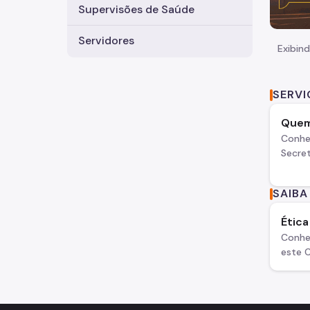
Supervisões de Saúde
Servidores
Exibind
SERV
Quem
Conhe
Secret
SAIBA
Étic
Conhe
este 