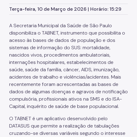
Violências e Acidentes
Terça-feira, 10 de Março de 2026 | Horário: 15:29
Estabelecimentos de Saúde
A Secretaria Municipal da Saúde de São Paulo
Imunização
disponibiliza o TABNET, instrumento que possibilita o
acesso às bases de dados de população e dos
Inquérito de Saúde
sistemas de informação do SUS: mortalidade,
Internações Hospitalares
nascidos vivos, procedimentos ambulatoriais,
internações hospitalares, estabelecimentos de
Mortalidade
saúde, saúde da família, câncer, AIDS, imunização,
acidentes de trabalho e violências/acidentes. Mais
Nascidos Vivos
recentemente foram acrescentadas as bases de
População
dados de algumas doenças e agravos de notificação
compulsória, profissionais ativos na SMS e do ISA-
Procedimentos Ambulatoriais
Capital, inquérito de saúde de base populacional.
Profissionais da SMSSP
O TABNET é um aplicativo desenvolvido pelo
Saúde da Família
DATASUS que permite a realização de tabulações
cruzando-se diversas variáveis segundo o interesse