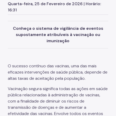
Quarta-feira, 25 de Fevereiro de 2026 | Horário:
16:31
Participação Social
Perguntas Frequentes
Conheça o sistema de vigilância de eventos
Postos de Vacinação
supostamente atribuíveis à vacinação ou
Quadro de Serviços
imunização
Vacinas de A a Z
Vacina Sampa - Covid-19
O sucesso contínuo das vacinas, uma das mais
eficazes intervenções de saúde pública, depende de
altas taxas de aceitação pela população.
Vacinação segura significa todas as ações em saúde
pública relacionadas à administração de vacinas,
com a finalidade de diminuir os riscos de
transmissão de doenças e de aumentar a
efetividade das vacinas. Envolve todos os eventos