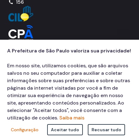
156
call
A Prefeitura de São Paulo valoriza sua privacidade!
Em nosso site, utilizamos cookies, que são arquivos
salvos no seu computador para auxiliar a coletar
informações sobre suas preferências e sobre outras
páginas da internet visitadas por você a fim de
otimizar sua experiência de navegação em nosso
site, apresentando conteúdos personalizados. Ao
selecionar "Aceitar todos", você consente com a
utilização de cookies.
Saiba mais
Configuração
Aceitar tudo
Recusar tudo
© COPYRIGHT 2026,
Prefeitura Municipal de São Paulo Viaduto do Cha,
15 - Centro - CEP: 01002-020