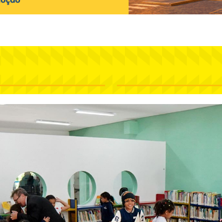
os Centros Esportivos da
refeitura, você encontra
Rede Cozinha Escola une
ulas gratuitas de defesa
segurança alimentar e
essoal
geração de oportunidades