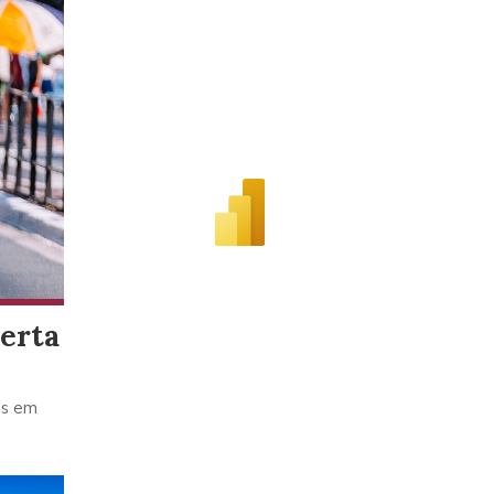
Prefeitura se aproxima de 
berta
desde 2021 e reforça estraté
Capital já plantou 480.108 árvores em ruas, parques
os em
menor cobertura vegetal