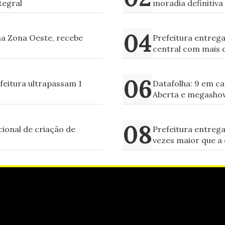
tegral
moradia definitiva
na Zona Oeste, recebe
Prefeitura entreg
central com mais d
efeitura ultrapassam 1
Datafolha: 9 em c
Aberta e megasho
cional de criação de
Prefeitura entrega
vezes maior que a 