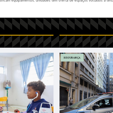
ificam equipamentos; unidades têm oferta de espaços voltados à leitu
mírio de Moraes na Zona
Prefeitura inaugura a 483ª
SEGURANÇA