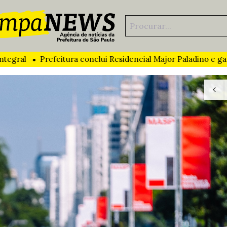
tura conclui Residencial Major Paladino e garante moradia def