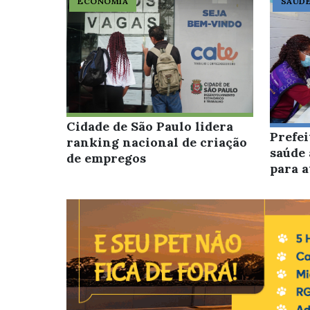
ECONOMIA
SAÚD
Cidade de São Paulo lidera
Prefei
ranking nacional de criação
saúde 
de empregos
para 
serviç
Imagem de um cachorro caramelo e uma gata raja