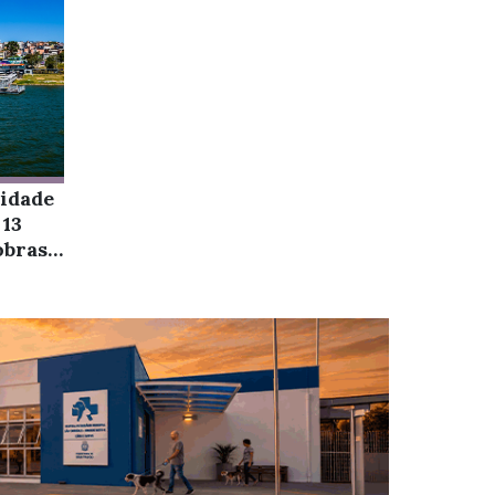
lidade
 13
obras
e
ADO É PARA A FAMÍLIA TODA.E SEU PET NÃO FICA DE FORA! - 5 h