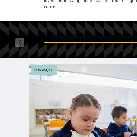
Investimentos ampliam o acesso à rede e requal
cultural
Prefeitura inaugura EMEI Antônio Er
Leste
EDUCAÇÃO