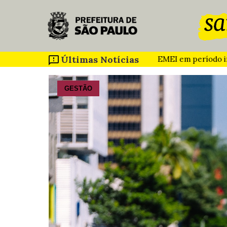
Pular para o Conteúdo principal
Últimas Notícias
Paladino ganham creche e EMEI em período integral
Prefei
GESTÃO