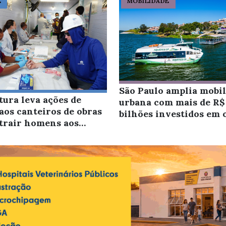
E
MOBILIDADE
São Paulo amplia mobi
tura leva ações de
urbana com mais de R$
aos canteiros de obras
bilhões investidos em 
atrair homens aos
que reduzem o tempo d
os municipais de saúde
deslocamento
da, olhando para a câmera . Os dizeres: EM SÃO PAULO, O CUID