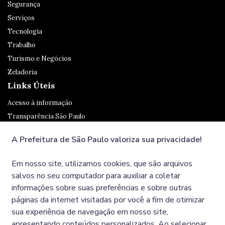
Segurança
Serviços
Tecnologia
Trabalho
Turismo e Negócios
Zeladoria
Links Úteis
Acesso à informação
Transparência São Paulo
Legislação
A Prefeitura de São Paulo valoriza sua privacidade!
Ouvidoria
SP 156
Em nosso site, utilizamos cookies, que são arquivos
Diário Oficial
salvos no seu computador para auxiliar a coletar
informações sobre suas preferências e sobre outras
páginas da internet visitadas por você a fim de otimizar
Redes Sociais
sua experiência de navegação em nosso site,
apresentando conteúdos personalizados. Ao selecionar