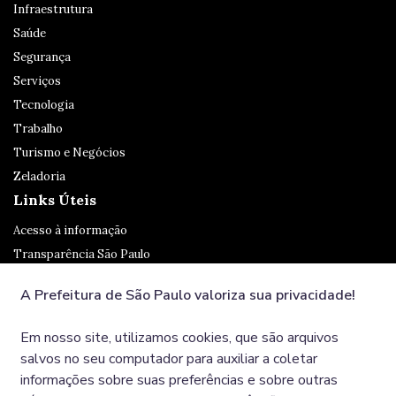
Infraestrutura
Saúde
Segurança
Serviços
Tecnologia
Trabalho
Turismo e Negócios
Zeladoria
Links Úteis
Acesso à informação
Transparência São Paulo
Legislação
A Prefeitura de São Paulo valoriza sua privacidade!
Ouvidoria
SP 156
Em nosso site, utilizamos cookies, que são arquivos
Diário Oficial
salvos no seu computador para auxiliar a coletar
informações sobre suas preferências e sobre outras