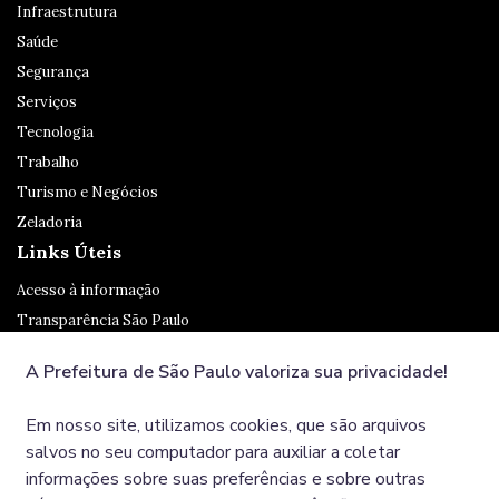
Infraestrutura
Saúde
Segurança
Serviços
Tecnologia
Trabalho
Turismo e Negócios
Zeladoria
Links Úteis
Acesso à informação
Transparência São Paulo
Legislação
A Prefeitura de São Paulo valoriza sua privacidade!
Ouvidoria
SP 156
Em nosso site, utilizamos cookies, que são arquivos
Diário Oficial
salvos no seu computador para auxiliar a coletar
informações sobre suas preferências e sobre outras