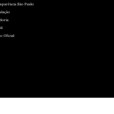
sparência São Paulo
slação
doria
56
o Oficial