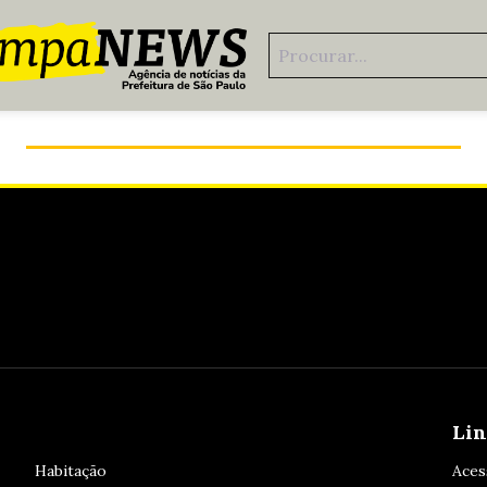
Como doar para a campanha do agasalho pet
Lin
Habitação
Aces