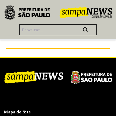
Pular para o Conteúdo principal
Férias + verão = ACQUA SAMPA, no Parque do Carmo
Mapa do Site