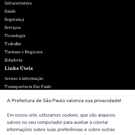
Infraestrutura
Saúde
Segurança
Serviços
Tecnologia
Trabalho
Turismo e Negócios
Zeladoria
Links Úteis
Acesso à informação
Transparência São Paulo
Legislação
A Prefeitura de São Paulo valoriza sua privacidade!
Ouvidoria
SP 156
Em nosso site, utilizamos cookies, que são arquivos
Diário Oficial
salvos no seu computador para auxiliar a coletar
informações sobre suas preferências e sobre outras