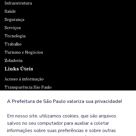
Infraestrutura
Saúde
Segurança
Serviços
Tecnologia
Trabalho
Turismo e Negócios
Zeladoria
Links Úteis
Acesso à informação
Transparência São Paulo
Legislação
A Prefeitura de São Paulo valoriza sua privacidade!
Ouvidoria
SP 156
Em nosso site, utilizamos cookies, que são arquivos
Diário Oficial
salvos no seu computador para auxiliar a coletar
informações sobre suas preferências e sobre outras