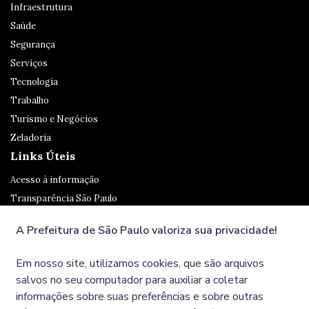
Infraestrutura
Saúde
Segurança
Serviços
Tecnologia
Trabalho
Turismo e Negócios
Zeladoria
Links Úteis
Acesso à informação
Transparência São Paulo
Legislação
A Prefeitura de São Paulo valoriza sua privacidade!
Ouvidoria
SP 156
Em nosso site, utilizamos cookies, que são arquivos
Diário Oficial
salvos no seu computador para auxiliar a coletar
informações sobre suas preferências e sobre outras