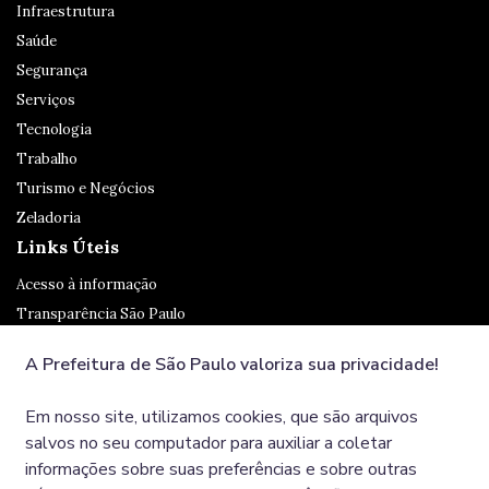
Infraestrutura
Saúde
Segurança
Serviços
Tecnologia
Trabalho
Turismo e Negócios
Zeladoria
Links Úteis
Acesso à informação
Transparência São Paulo
Legislação
A Prefeitura de São Paulo valoriza sua privacidade!
Ouvidoria
SP 156
Em nosso site, utilizamos cookies, que são arquivos
Diário Oficial
salvos no seu computador para auxiliar a coletar
informações sobre suas preferências e sobre outras