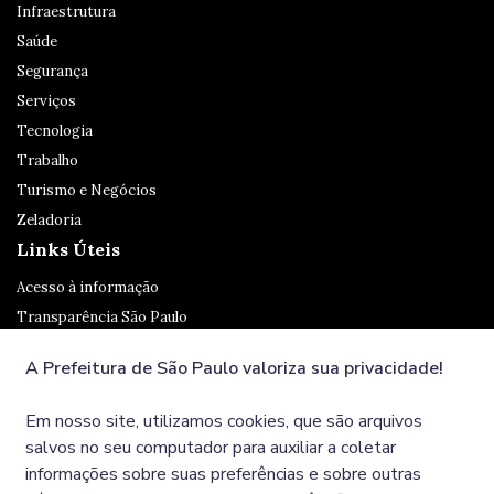
Infraestrutura
Saúde
Segurança
Serviços
Tecnologia
Trabalho
Turismo e Negócios
Zeladoria
Links Úteis
Acesso à informação
Transparência São Paulo
Legislação
A Prefeitura de São Paulo valoriza sua privacidade!
Ouvidoria
SP 156
Em nosso site, utilizamos cookies, que são arquivos
Diário Oficial
salvos no seu computador para auxiliar a coletar
informações sobre suas preferências e sobre outras