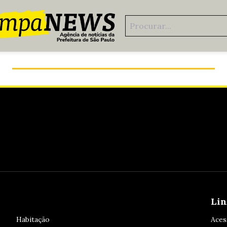
Passado e presente: olha só como a GCM mudou!
Lin
Habitação
Aces