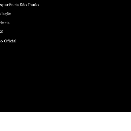
sparência São Paulo
slação
doria
56
o Oficial