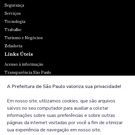
Segurança
Serviços
Tecnologia
Trabalho
Turismo e Negócios
Zeladoria
Links Úteis
Acesso à informação
Transparência São Paulo
Legislação
A Prefeitura de São Paulo valoriza sua privacidade!
Ouvidoria
SP 156
Em nosso site, utilizamos cookies, que são arquivos
Diário Oficial
salvos no seu computador para auxiliar a coletar
informações sobre suas preferências e sobre outras
páginas da internet visitadas por você a fim de otimizar
Redes Sociais
sua experiência de navegação em nosso site,