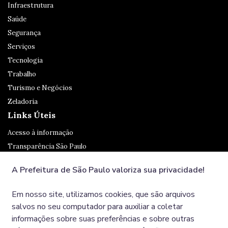
Infraestrutura
Saúde
Segurança
Serviços
Tecnologia
Trabalho
Turismo e Negócios
Zeladoria
Links Úteis
Acesso à informação
Transparência São Paulo
Legislação
A Prefeitura de São Paulo valoriza sua privacidade!
Ouvidoria
SP 156
Em nosso site, utilizamos cookies, que são arquivos
Diário Oficial
salvos no seu computador para auxiliar a coletar
informações sobre suas preferências e sobre outras