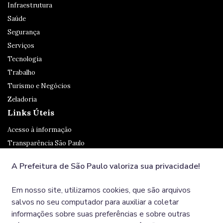
Infraestrutura
Saúde
Segurança
Serviços
Tecnologia
Trabalho
Turismo e Negócios
Zeladoria
Links Úteis
Acesso à informação
Transparência São Paulo
Legislação
A Prefeitura de São Paulo valoriza sua privacidade!
Ouvidoria
SP 156
Em nosso site, utilizamos cookies, que são arquivos
Diário Oficial
salvos no seu computador para auxiliar a coletar
informações sobre suas preferências e sobre outras