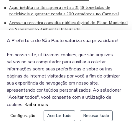
Ação inédita no Ibirapuera retira 31,48 toneladas de
recicláveis e garante renda a 200 catadores no Carnaval
Acesse a terceira consulta pública digital do Plano Municipal
de Saneamento Ambiental Integrado
A Prefeitura de São Paulo valoriza sua privacidade!
Em nosso site, utilizamos cookies, que são arquivos
CONTEÚDOS RELACIONADOS
salvos no seu computador para auxiliar a coletar
Prefeitura avança nas obras de ampliação e modernização
informações sobre suas preferências e sobre outras
do Complexo Hospitalar da Lapa
páginas da internet visitadas por você a fim de otimizar
Prefeitura Presente: região da Lapa, na Zona Oeste, recebe
sua experiência de navegação em nosso site,
mais de R$ 1 bilhão em investimentos
apresentando conteúdos personalizados. Ao selecionar
"Aceitar todos", você consente com a utilização de
Prefeitura Presente: obras do complexo viário que ligará
Pirituba à Lapa seguem em ritmo acelerado
cookies.
Saiba mais
Prefeitura Presente: moradores do Residencial Major
Configuração
Aceitar tudo
Recusar tudo
Paladino ganham creche e EMEI em período integral
Prefeitura conclui Residencial Major Paladino e garante