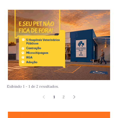
Imag
Exibindo 1 - 1 de 2 resultados.
1
2
São 