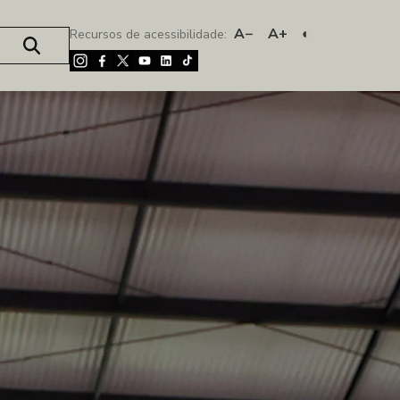
A−
A+
◐
Recursos de acessibilidade: