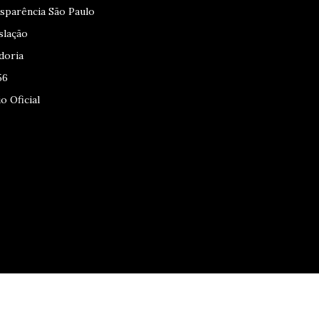
sparência São Paulo
slação
doria
56
o Oficial