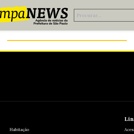
Prefeitura trabalha o ano todo para prevenir
enchentes
Lin
Habitação
Aces