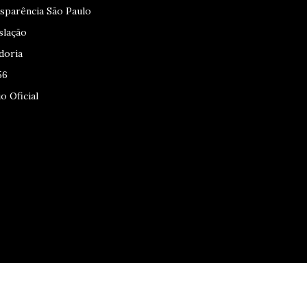
sparência São Paulo
slação
doria
56
o Oficial