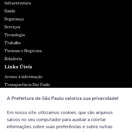
Infraestrutura
Saúde
Segurança
Serviços
Tecnologia
Trabalho
Turismo e Negócios
Zeladoria
Links Úteis
Acesso à informação
Transparência São Paulo
Legislação
A Prefeitura de São Paulo valoriza sua privacidade!
Ouvidoria
SP 156
Em nosso site, utilizamos cookies, que são arquivos
Diário Oficial
salvos no seu computador para auxiliar a coletar
informações sobre suas preferências e sobre outras