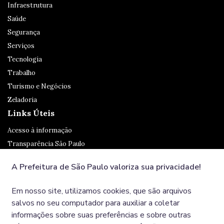
Infraestrutura
Saúde
Segurança
Serviços
Tecnologia
Trabalho
Turismo e Negócios
Zeladoria
Links Úteis
Acesso à informação
Transparência São Paulo
Legislação
A Prefeitura de São Paulo valoriza sua privacidade!
Ouvidoria
SP 156
Em nosso site, utilizamos cookies, que são arquivos
Diário Oficial
salvos no seu computador para auxiliar a coletar
informações sobre suas preferências e sobre outras