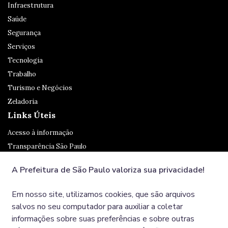
Infraestrutura
Saúde
Segurança
Serviços
Tecnologia
Trabalho
Turismo e Negócios
Zeladoria
Links Úteis
Acesso à informação
Transparência São Paulo
Legislação
A Prefeitura de São Paulo valoriza sua privacidade!
Ouvidoria
SP 156
Em nosso site, utilizamos cookies, que são arquivos
Diário Oficial
salvos no seu computador para auxiliar a coletar
informações sobre suas preferências e sobre outras