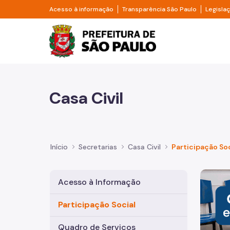
Pular para o Conteúdo principal
Divisor de acesso à informação
Divisor d
Acesso à informação
Transparência São Paulo
Legisla
Prefeitura de São Pa
Casa Civil
Início
Secretarias
Casa Civil
Participação Soc
Imagem 
Acesso à Informação
Participação Social
Quadro de Serviços