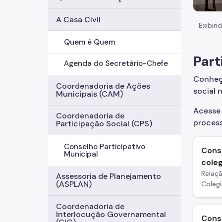
A Casa Civil
Exibind
Quem é Quem
Part
Agenda do Secretário-Chefe
Conheça
Coordenadoria de Ações
social 
Municipais (CAM)
Acesse
Coordenadoria de
process
Participação Social (CPS)
Conselho Participativo
Cons
Municipal
cole
Relaç
Assessoria de Planejamento
(ASPLAN)
Colegi
Coordenadoria de
Interlocução Governamental
Consu