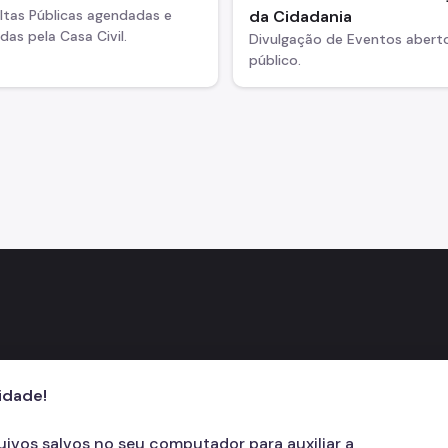
ltas Públicas agendadas e
da Cidadania
adas pela Casa Civil.
Divulgação de Eventos abert
público.
cidade!
quivos salvos no seu computador para auxiliar a