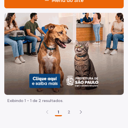
Menu do Site
Acesso à Informação
Imagem de um cachorro caramelo e uma gata rajada, olha
Participação Social
Quadro de Serviços
Proteção de Dados Pessoais
A Controladoria Geral do Município
Quem é Quem
Agenda do Controlador
Coordenadorias
Exibindo 1 - 1 de 2 resultados.
Administração e Finanças
1
2
Auditoria Geral
Corregedoria Geral