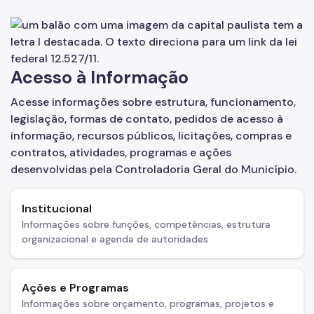
Defesa do Usuário do Serviço Público
Ouvidoria Geral
Acesso à Informação
Promoção da Integridade e Boas Práticas
Acesse informações sobre estrutura, funcionamento,
Proteção de Dados Pessoais
legislação, formas de contato, pedidos de acesso à
Imprensa
informação, recursos públicos, licitações, compras e
contratos, atividades, programas e ações
Notícias
desenvolvidas pela Controladoria Geral do Município.
Publicações
Institucional
Parcerias
Informações sobre funções, competências, estrutura
organizacional e agenda de autoridades
Legislação
Ações e Programas
Informações sobre orçamento, programas, projetos e