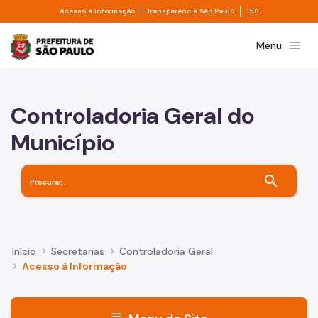
Divisor de acesso à informação
Divisor de transpa
Pular para o Conteúdo principal
Acesso à informação
Transparência São Paulo
156
Prefeitura de São Paulo
menu
Menu
Controladoria Geral do
Município
search
Início
Secretarias
Controladoria Geral
Acesso à Informação
menu