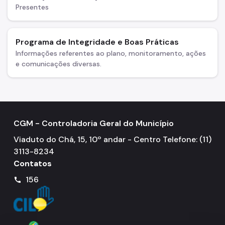
Presentes
Programa de Integridade e Boas Práticas
Informações referentes ao plano, monitoramento, ações
e comunicações diversas.
CGM - Controladoria Geral do Município
Viaduto do Chá, 15, 10º andar - Centro Telefone: (11)
3113-8234
Contatos
156
call