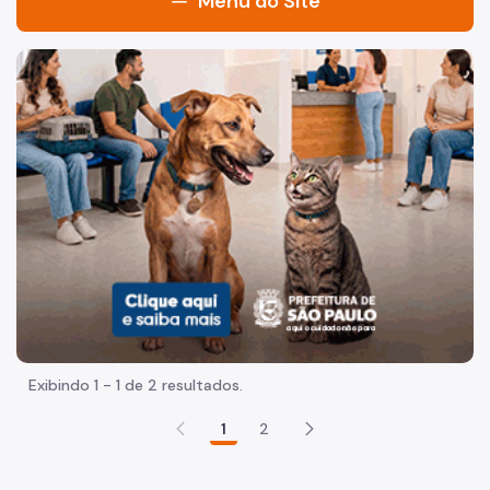
Menu do Site
Acesso à Informação
Imagem de um cachorro caramelo e uma gata rajada, olha
Participação Social
Quadro de Serviços
Proteção de Dados Pessoais
A Controladoria Geral do Município
Quem é Quem
Agenda do Controlador
Coordenadorias
Exibindo 1 - 1 de 2 resultados.
Administração e Finanças
1
2
Auditoria Geral
Corregedoria Geral