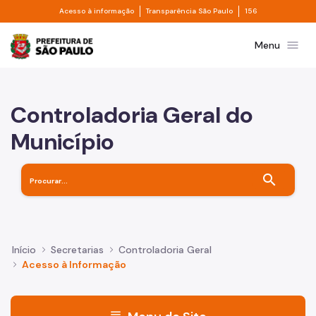
Divisor de acesso à informação
Divisor de transpa
Pular para o Conteúdo principal
Acesso à informação
Transparência São Paulo
156
Prefeitura de São Paulo
menu
Menu
Controladoria Geral do
Município
search
Início
Secretarias
Controladoria Geral
Acesso à Informação
menu