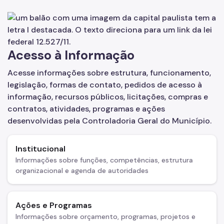
Defesa do Usuário do Serviço Público
Ouvidoria Geral
Acesso à Informação
Promoção da Integridade e Boas Práticas
Acesse informações sobre estrutura, funcionamento,
Proteção de Dados Pessoais
legislação, formas de contato, pedidos de acesso à
Imprensa
informação, recursos públicos, licitações, compras e
contratos, atividades, programas e ações
Notícias
desenvolvidas pela Controladoria Geral do Município.
Publicações
Institucional
Parcerias
Informações sobre funções, competências, estrutura
organizacional e agenda de autoridades
Legislação
Ações e Programas
Informações sobre orçamento, programas, projetos e