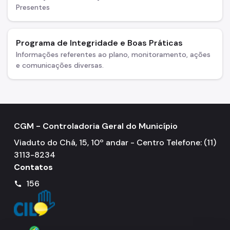
Presentes
Programa de Integridade e Boas Práticas
Informações referentes ao plano, monitoramento, ações
e comunicações diversas.
CGM - Controladoria Geral do Município
Viaduto do Chá, 15, 10º andar - Centro Telefone: (11)
3113-8234
Contatos
156
call