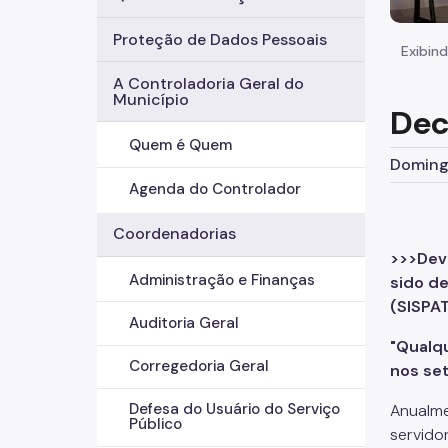
Proteção de Dados Pessoais
Exibind
A Controladoria Geral do
Município
Dec
Quem é Quem
Domingo
Agenda do Controlador
Coordenadorias
>>>Devi
Administração e Finanças
sido de
(SISPAT
Auditoria Geral
"Qualq
Corregedoria Geral
nos set
Defesa do Usuário do Serviço
Anualme
Público
servido