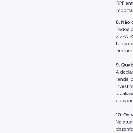
IRPF en
importa
8. Não 
Todos o
SISPATR
forma, 
Declara
9. Quai
A decla
renda, d
investi
localiza
companh
10. Os 
Na atua
dezembr