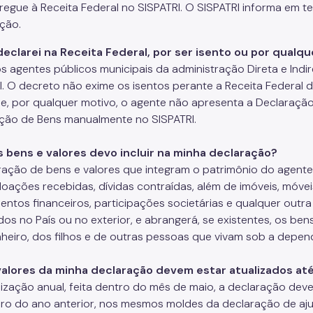
tregue à Receita Federal no SISPATRI. O SISPATRI informa em te
ção.
declarei na Receita Federal, por ser isento ou por qualq
s agentes públicos municipais da administração Direta e Ind
I. O decreto não exime os isentos perante a Receita Federal d
se, por qualquer motivo, o agente não apresenta a Declaraçã
ção de Bens manualmente no SISPATRI.
s bens e valores devo incluir na minha declaração?
ração de bens e valores que integram o patrimônio do agent
oações recebidas, dívidas contraídas, além de imóveis, móveis
mentos financeiros, participações societárias e qualquer outra
dos no País ou no exterior, e abrangerá, se existentes, os be
eiro, dos filhos e de outras pessoas que vivam sob a depen
valores da minha declaração devem estar atualizados at
lização anual, feita dentro do mês de maio, a declaração deve 
o do ano anterior, nos mesmos moldes da declaração de aju