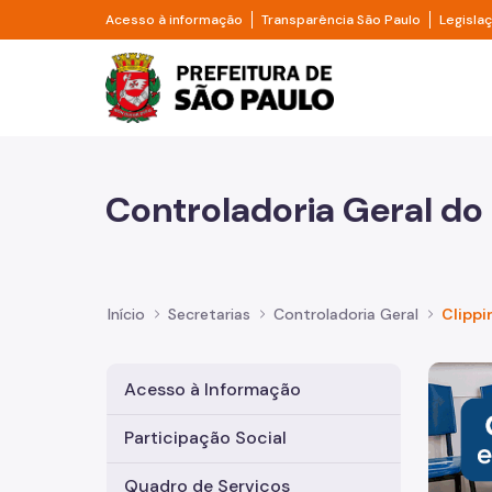
Pular para o Conteúdo principal
Divisor de acesso à informação
Divisor d
Acesso à informação
Transparência São Paulo
Legisla
Prefeitura de São Pa
Controladoria Geral do
Início
Secretarias
Controladoria Geral
Clippi
Imagem 
Acesso à Informação
Participação Social
Quadro de Serviços