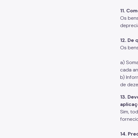
11. Com
Os bens
depreci
12. De 
Os bens
a) Soma
cada a
b) Info
de deze
13. Dev
aplicaç
Sim, to
forneci
14. Pre