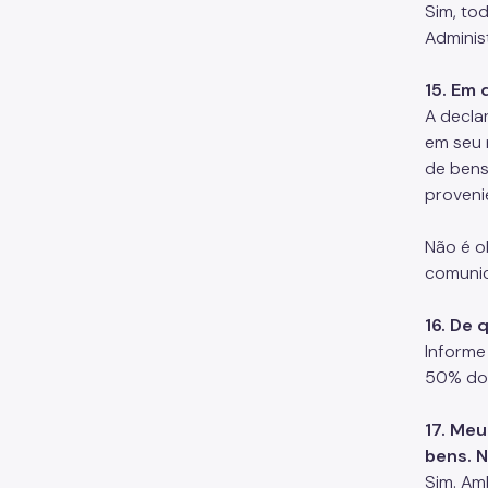
Sim, to
Adminis
15. Em 
A decla
em seu 
de bens
proveni
Não é o
comunic
16. De 
Informe
50% do 
17. Meu
bens. 
Sim. Am