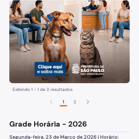
Apresentação
Imagem de um cachorro caramelo e uma gata rajada, ol
História
Grade Horária
Estrutura Física
Benefícios
Exibindo 1 - 1 de 2 resultados.
1
2
Grade Horária - 2026
Segunda-feira, 23 de Março de 2026 | Horário: