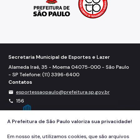
​​​​​
Secretaria Municipal de Esportes e Lazer
Alameda Iraé, 35 - Moema 04075-000 - São Paulo
- SP Telefone: (11) 3396-6400
Contatos
esportessaopaulo@prefeitura.sp.gov.br
mail
156
call
A Prefeitura de São Paulo valoriza sua privacidade!
Em nosso site, utilizamos cookies, que são arquivos