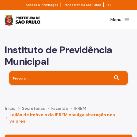
Divisor de acesso à informação
Divisor de transpa
Pular para o Conteúdo principal
Acesso à informação
Transparência São Paulo
156
Prefeitura de São Paulo
menu
Menu
Instituto de Previdência
Municipal
search
Início
Secretarias
Fazenda
IPREM
Leilão de Imóveis do IPREM divulga alteração nos
valores