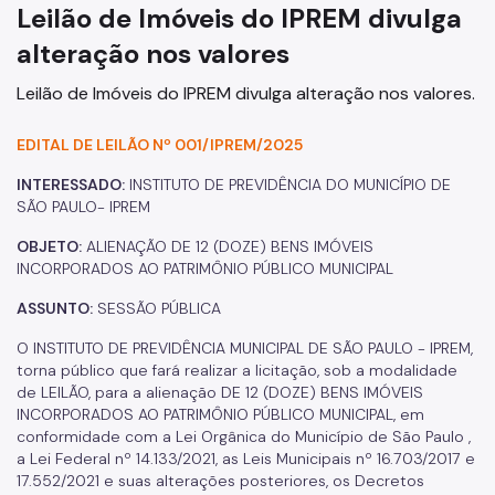
Previdência Complementar
Leilão de Imóveis do IPREM divulga
alteração nos valores
Gestão Previdenciária
Leilão de Imóveis do IPREM divulga alteração nos valores.
Cobrança Amigável
Outros Serviços
EDITAL DE LEILÃO Nº 001/IPREM/2025
INTERESSADO:
INSTITUTO DE PREVIDÊNCIA DO MUNICÍPIO DE
Ouvidoria
SÃO PAULO- IPREM
Fale Conosco
OBJETO:
ALIENAÇÃO DE 12 (DOZE) BENS IMÓVEIS
INCORPORADOS AO PATRIMÔNIO PÚBLICO MUNICIPAL
ASSUNTO:
SESSÃO PÚBLICA
O INSTITUTO DE PREVIDÊNCIA MUNICIPAL DE SÃO PAULO - IPREM,
torna público que fará realizar a licitação, sob a modalidade
de LEILÃO, para a alienação DE 12 (DOZE) BENS IMÓVEIS
INCORPORADOS AO PATRIMÔNIO PÚBLICO MUNICIPAL, em
conformidade com a Lei Orgânica do Município de São Paulo ,
a Lei Federal nº 14.133/2021, as Leis Municipais nº 16.703/2017 e
17.552/2021 e suas alterações posteriores, os Decretos