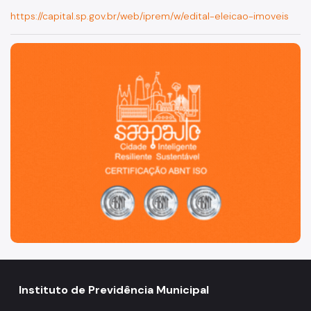
https://capital.sp.gov.br/web/iprem/w/edital-eleicao-imoveis
São Paulo, cidade inteligente, resiliente e sustentável
Instituto de Previdência Municipal