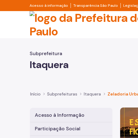
Pular para o Conteúdo principal
Divisor de acesso à informação
Divisor d
Acesso à informação
Transparência São Paulo
Legisla
Prefeitura de São Pa
Subprefeitura
Itaquera
Início
Subprefeituras
Itaquera
Zeladoria Urb
Imagem 
Acesso à Informação
Participação Social