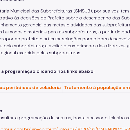
taria Municipal das Subprefeituras (SMSUB), por sua vez, tem
trativo às decisões do Prefeito sobre o desempenho das Subpre
hamento gerencial das metas e atividades das subprefeituras
s humanos e materiais para as subprefeituras, a partir de pa
 propor ao prefeito e articular soluções para o bom desenvolvi
s pela subprefeitura; e avaliar o cumprimento das diretrizes g
regional exercida pelas subprefeituras.
 a programação clicando nos links abaixo:
os periódicos de zeladoria
Tratamento à população em 
o:
nsultar a programação de sua rua, basta acessar o link abaixo 
//corpus.com.br/wp-content/uploads/2020/03/CALEND%C3%8