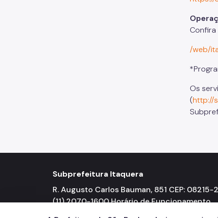
Operaç
Confira
/web/it
*Progra
Os serv
(
http://
Subpref
Subprefeitura Itaquera
R. Augusto Carlos Bauman, 851 CEP: 08215-
(11) 2070-1600 Horário de Funcionamento
Segunda a Sexta-feira 08h00 às 17h00