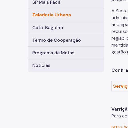
SP Mais Fácil
A Secre
Zeladoria Urbana
adminis
acompan
Cata-Bagulho
recurso
região;
Termo de Cooperação
mantida
gestão 
Programa de Metas
Notícias
Confira
Serviç
Varriçã
Para co
https: