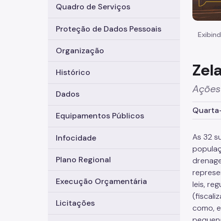
Quadro de Serviços
Proteção de Dados Pessoais
Exibind
Organização
Zel
Histórico
Ações 
Dados
Quarta-
Equipamentos Públicos
As 32 s
Infocidade
populaç
Plano Regional
drenage
represe
Execução Orçamentária
leis, r
(fiscal
Licitações
como, e
pequena