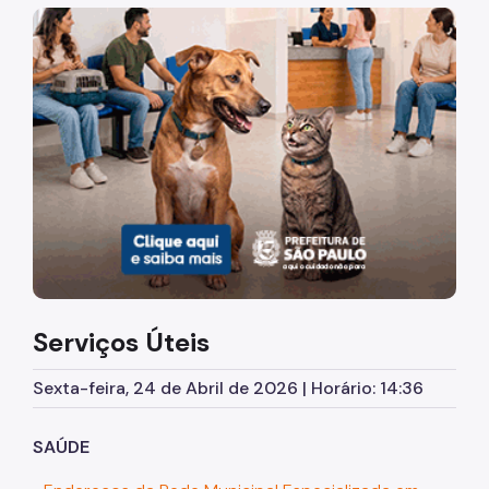
A Coordenação
Imagem de um cachorro caramelo e uma gata rajada, ol
Quem é Quem
Conselho LGBTI+
Programa e Projetos
Transcidadania
Respeito Tem Nome
Desvendando o Arco-íris
Ações de empregabilidade
Serviços Úteis
Rede de Atendimento
Sexta-feira, 24 de Abril de 2026 | Horário: 14:36
Centro de Referência
SAÚDE
Unidade Móvel de Cidadania LGBTI+