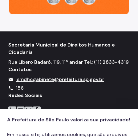
Secretaria Municipal de Direitos Humanos e
Cidadania
Rua Líbero Badaró, 119, 11º andar Tel.: (11) 2833-4319
Contatos
smdhcgabinete@prefeitura.sp.gov.br
mail
156
call
Redes Sociais
Icone do LinkedIn
Icone do YouTube
Icone do Instagram
Icone do Facebook
A Prefeitura de São Paulo valoriza sua privacidade!
Em nosso site, utilizamos cookies, que são arquivos