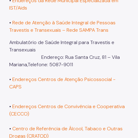
•
Endereços da Rede Municipal Especializada em
Sobre LGBT+
IST/Aids
Legislação
•
Rede de Atenção à Saúde Integral de Pessoas
Publicações
Travestis e Transexuais – Rede SAMPA Trans
Serviços Úteis
Ambulatório de Saúde Integral para Travestis e
Transexuais
Denuncie
Endereço: Rua Santa Cruz, 81 – Vila
Mariana,Telefone: 5087-9011
•
Endereços Centros de Atenção Psicossocial -
CAPS
•
Endereços Centros de Convivência e Cooperativa
(CECCO)
•
Centro de Referência de Álcool, Tabaco e Outras
Drogas (CRATOD)