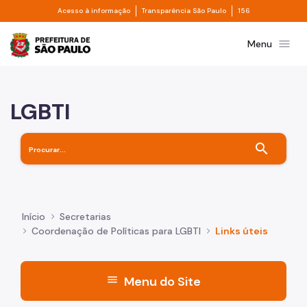
Divisor de acesso à informação
Divisor de transpa
Pular para o Conteúdo principal
Acesso à informação
Transparência São Paulo
156
Prefeitura de São Paulo
menu
Menu
LGBTI
search
Início
Secretarias
Coordenação de Políticas para LGBTI
Links úteis
menu
Menu do Site