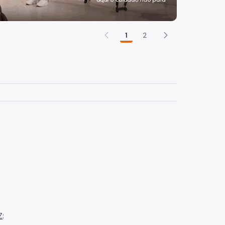
1
2
Z
: