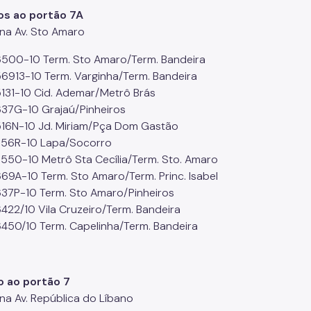
os ao portão 7A
na Av. Sto Amaro
6500-10 Term. Sto Amaro/Term. Bandeira
56913-10 Term. Varginha/Term. Bandeira
5131-10 Cid. Ademar/Metrô Brás
637G-10 Grajaú/Pinheiros
516N-10 Jd. Miriam/Pça Dom Gastão
856R-10 Lapa/Socorro
7550-10 Metrô Sta Cecília/Term. Sto. Amaro
669A-10 Term. Sto Amaro/Term. Princ. Isabel
637P-10 Term. Sto Amaro/Pinheiros
6422/10 Vila Cruzeiro/Term. Bandeira
6450/10 Term. Capelinha/Term. Bandeira
o ao portão 7
na Av. República do Líbano