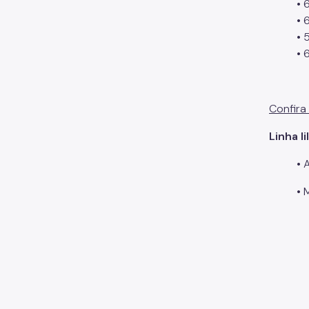
• 
• 
• 
• 
Confira
Linha li
• 
•