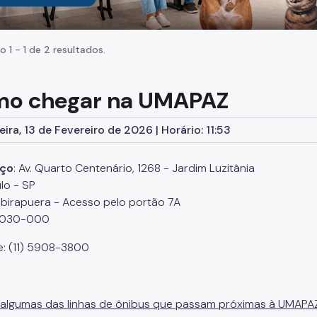
o 1 - 1 de 2 resultados.
o chegar na UMAPAZ
ira, 13 de Fevereiro de 2026 | Horário: 11:53
ço
: Av. Quarto Centenário, 1268 - Jardim Luzitânia
lo - SP
Ibirapuera - Acesso pelo portão 7A
4030-000
e: (11) 5908-3800
 algumas das linhas de ônibus que passam próximas à UMAPA