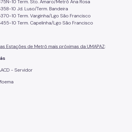
675N-10 Term. Sto. Amaro/Metrô Ana Rosa
6358-10 Jd. Luso/Term. Bandeira
5370-10 Term. Varginha/Lgo São Francisco
6455-10 Term. Capelinha/Lgo São Francisco
 as Estações de Metrô mais próximas da UMAPAZ
:
lás
AACD - Servidor
 Moema