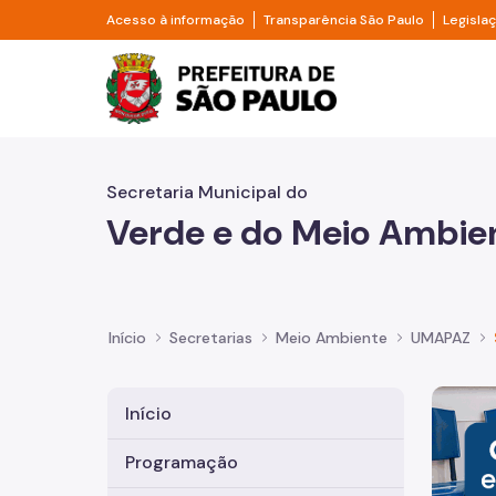
Pular para o Conteúdo principal
Divisor de acesso à informação
Divisor d
Acesso à informação
Transparência São Paulo
Legisla
Prefeitura de São Pa
Secretaria Municipal do
Verde e do Meio Ambie
Início
Secretarias
Meio Ambiente
UMAPAZ
Imagem 
Início
Programação