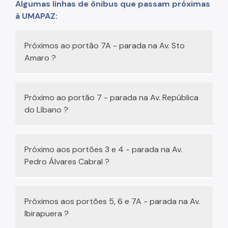
Algumas linhas de ônibus que passam próximas
à UMAPAZ:
Próximos ao portão 7A - parada na Av. Sto
Amaro ?
6500-10 Term. Sto Amaro/Term. Bandeira
56913-10 Term. Varginha/Term. Bandeira
Próximo ao portão 7 - parada na Av. República
5131-10 Cid. Ademar/Metrô Brás
do Líbano ?
637G-10 Grajaú/Pinheiros
516N-10 Jd. Miriam/Pça Dom Gastão
509J-10 Jd. Selma/Parque Ibirapuera
856R-10 Lapa/Socorro
Próximo aos portões 3 e 4 - parada na Av.
7550-10 Metrô Sta Cecília/Term. Sto.
Pedro Álvares Cabral ?
Amaro
669A-10 Term. Sto Amaro/Term. Princ.
5630-10 Term. Grajaú/Metrô Brás
Isabel
5652-10 Jd. IV Centenário/Pça da Sé
Próximos aos portões 5, 6 e 7A - parada na Av.
637P-10 Term. Sto Amaro/Pinheiros
5611-10 Eldorado/Pça João Mendes
Ibirapuera ?
6422/10 Vila Cruzeiro/Term. Bandeira
175T-10 Metrô Jabaquara/Metrô Santana