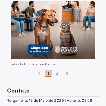
Início
Imagem de um cachorro caramelo e uma gata rajada, 
Programação
Sobre a UMAPAZ
Biblioteca Sapucaia
Dúvidas Frequentes
Planetários
Redes Sociais
Exibindo 1 - 1 de 2 resultados.
Fale Conosco
1
2
Contato
Terça-feira, 19 de Maio de 2026 | Horário: 09:58